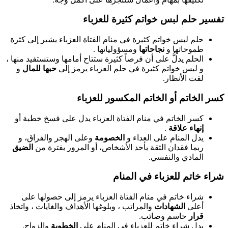
تفسير حلم لبس خواتم كثيرة للعزباء
حلم لبس خواتم كثيرة في منام الفتاة العزباء يشير إلى كثرة
طموحاتها و
نجاحاتها
ومسؤولياتها .
الحلم يدلُّ على أن فرصاً كثيرة ستتاح أمامها وستستفيد منها ،
و لبس خواتم كثيرة في حلم العزباء يرمز إلى
حبها للمال
و
لفت الأنظار.
كسر الخاتم أو الخاتم المكسور للعزباء
كسر الخاتم في منام الفتاة العزباء يدل على فسخ خطبة أو
إنهاء علاقة
.
يدل المنام على العداء و
الخصومة
وعلى الهجر والفراق، و
ربما فقدان الثقة بأحد الأشخاص، أو المرور بفترة من
الضيق
المادي والنفسي.
شراء خاتم للعزباء في المنام
شراء خاتم في منام الفتاة العزباء يرمز إلى حصولها على
أعلى
الشهادات
والمراتب ، وبلوغها الأهداف والغايات ، واتخاذ
قرار
حاسم وصائب.
يدل شراء خاتم للعزباء في المنام على
الخطوبة
والزواج.