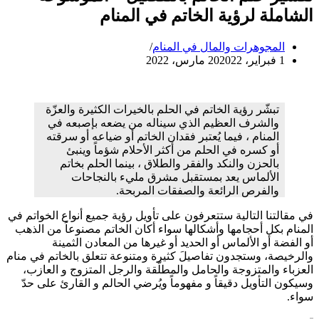
الشاملة لرؤية الخاتم في المنام
المجوهرات والمال في المنام
1 فبراير، 2020
22 مارس، 2022
تبشّر رؤية الخاتم في الحلم بالخيرات الكثيرة والعزّة
والشرف العظيم الذي سيناله من يضعه بإصبعه في
المنام ، فيما يُعتبر فقدان الخاتم أو ضياعه أو سرقته
أو كسره في الحلم من أكثر الأحلام شؤماً وينبئ
بالحزن والنكد والفقر والطلاق ، بينما الحلم بخاتم
الألماس يعد بمستقبل مشرق مليء بالنجاحات
والفرص الرائعة والصفقات المربحة.
في مقالتنا التالية ستتعرفون على تأويل رؤية جميع أنواع الخواتم في
المنام بكل أحجامها وأشكالها سواء أكان الخاتم مصنوعاً من الذهب
أو الفضة أو الألماس أو الحديد أو غيرها من المعادن الثمينة
والرخيصة، وستجدون تفاصيلَ كثيرة ومتنوعة تتعلق بالخاتم في منام
العزباء والمتزوجة والحامل والمطلّقة والرجل المتزوج و العازب،
وسيكون التأويل دقيقاً و مفهوماً ويُرضي الحالم و القارئ على حدّ
سواء.