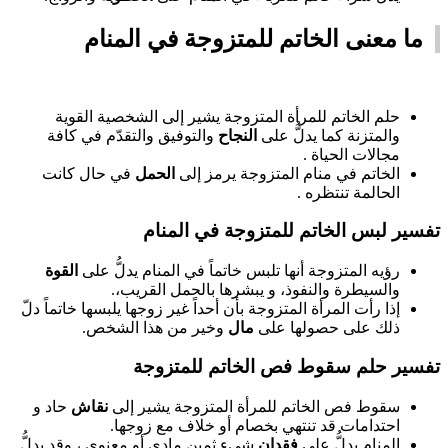
ما معنى الخاتم للمتزوجة في المنام
حلم الخاتم للمرأة المتزوجة يشير إلى الشخصية القوية
والمتزنة كما يدلُّ على
النجاح
والتوفيق والتقدّم في كافة
مجالات الحياة .
الخاتم في منام المتزوجة يرمز إلى
الحمل
في حال كانت
الحالمة تنتظره .
تفسير لبس الخاتم للمتزوجة في المنام
رؤيه المتزوجة أنها تلبس خاتماً في المنام يدلُّ على
القوة
والسيطرة والنفوذ، و يبشرها بالحمل القريب،.
إذا رأت المرأة المتزوجة بأن أحداً غير زوجها يلبسها خاتماً دلّ
ذلك على حصولها على
مال
وخير من هذا الشخص.
تفسير حلم سقوط فص الخاتم للمتزوجة
سقوط فص الخاتم للمرأة المتزوجة يشير إلى
نقاش
حاد و
احتدامات قد تنتهي بخصام أو خلاف مع زوجها.
المنام يدلُّ على
فقدان
شيء ثمين مادي أو معنوي ، وقد يدلُّ