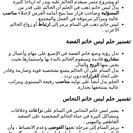
أو مشروع مثمر سيقدم الحالم عليه ويدر له أرباحاً كثيرة.
يدلُّ لبس خاتم ذهب في الحلم أن الحالم على قدر من
المسؤلية
وصاحب قرار مما يتيح أمامه الفرص لإعتلاء
مناصب
عالية ومراكز مرموقة في العمل والمجتمع .
لبس خاتم ذهب في المنام يرمز إلى
ارتباط
أو زواج الحالم
الأعزب .
تفسير حلم لبس خاتم الفضة
تدل رؤية وضع خاتم الفضة في الإصبع على مهام وأعمال و
مشاريع
قادمة وسيقوم الحالم بالبدء بها واستثمارها بحيث
يجني منها
الربح
والمال.
يدل المنام على أن الحالم يتمتع بشخصية قوية وصارمة وقادر
على اتخاذ
القرارات
دون تردد .
الحلم يدل أيضاً على توليه
مناصب
رفيعة المستوى ومراتب
عالية يستحقها بجدارة.
تفسير حلم لبس خاتم النحاس
يشير لبس خاتم النحاس في المنام على
نزاعات
وخلافات
ومشاكل كثيرة في حياة الحالم الشخصية على الصعيد
العاطفي والمهني .
يرمز المنام إلى مرحلة تعمها
الفوضى
وعدم الانضباط ، وأن
الرائي في حيرة من أمره أمام قرار يشغل باله و
يربكه
وعليه