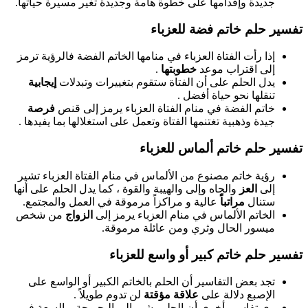
جديدة وإقدامها على خطوة هامة وجديدة تغير مسيرة حياتها.
تفسير حلم خاتم فضة للعزباء
إذا رأت الفتاة العزباء في منامها الخاتم الفضة فالرؤية ترمز
إلى اقتراب موعد
خطوبتها
.
يدل الحلم على أن الفتاة ستقوم بتغييرات وتبدلات
إيجابية
تنقلها نحو حياة أفضل .
خاتم الفضة في منام الفتاة العزباء يرمز إلى قنص
فرصة
جيدة وذهبية تغتنمها الفتاة وتعمل على استغلالها بما يفيدها .
تفسير حلم خاتم ألماس للعزباء
رؤية خاتم مصنوع من الألماس في منام الفتاة العزباء تشير
إلى
العز
والجاه وإلى والهيبة والقوة ، كما يدل الحلم على أنها
ستنال
مراتباً
عالية و مراكزاً مرموقة في العمل والمجتمع.
الخاتم الألماس في منام العزباء يرمز إلى
الزواج
من شخص
ميسور الحال وثري ومن عائلة مرموقة.
تفسير حلم خاتم كبير أو واسع للعزباء
تجد بعض التفاسير أن الحلم بالخاتم الكبير أو الواسع على
الإصبع دلالة على
علاقة مؤقتة
لن تدوم طويلاً .
رى تفاسير أخرى أن الحلم يشير إلى البحبوحة و السعة في