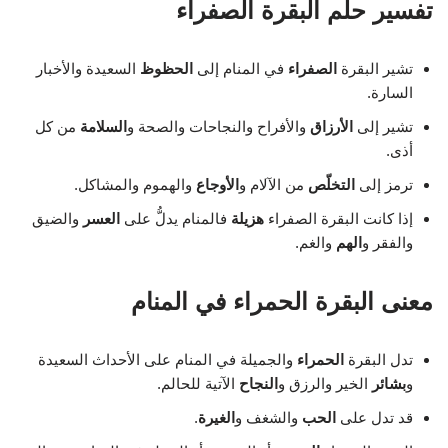
تفسير حلم البقرة الصفراء
تشير البقرة
الصفراء
في المنام إلى
الحظوظ
السعيدة والأخبار
السارة.
تشير إلى
الأرزاق
والأفراح والنجاحات والصحة و
السلامة
من كل
أذى.
ترمز إلى
التخلّص
من الآلام و
الأوجاع
والهموم والمشاكل.
إذا كانت البقرة الصفراء
هزيلة
فالمنام يدلُّ على
العسر
والضيق
والفقر و
الهم
والغم.
معنى البقرة الحمراء في المنام
تدل البقرة
الحمراء
والجميلة في المنام على الأحداث السعيدة
و
بشائر
الخير والرزق و
النجاح
الآتية للحالم.
قد تدل على
الحب
والشغف و
الغيرة
.