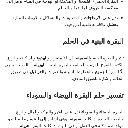
البقرة الحمراء
القبيحة
أو المخيفة أو الهزيلة في المنام ترمز إلى
معاكسة
الظروف لما يتمنّاه الحالم.
تدل على
الازعاجات
والمضايقات والمشاكل و الأزمات المالية
و
فشل
علاقة عاطفية أو زوجية.
البقرة البنية في الحلم
تشير البقرة البنية و
السمينة
الى الاستقرار و
الهدوء
والسكينة والرزق
الكثير و
الفرج
القريب للحالم، والبقرة البنية و
الهزيلة
أو القبيحة ماهي
إلّا إشارة
للهموم
والحظوظ السيئة والعثرات و
العراقيل
في طريق
الحالم واشارة للضيق المادي.
تفسير حلم البقرة البيضاء والسوداء
البقرة البيضاء و السوداء تدل على
الخير
والبركة والمال والربح
والصحة الجيدة اذا كانت
سمين
ة
، وهي اشارة إلى
الخسارة
المالية و
مواجهة مشكلة في العمل أو في البيت إذا كانت البقرة
هزيلة
.