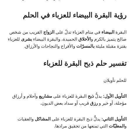
رؤية البقرة البيضاء للعزباء في الحلم
البقرة
البيضاء
في منام العزباء تدلّ على
الزواج
القريب من شخص
صالح يتميز بالكرم و
الأخلاق
الحميدة، والبقرة البيضاء
بشرى
للعزباء
بفترة مقبلة مليئة
بالمسرّات
والأفراح والنجاحات والأرزاق.
تفسير حلم ذبح البقرة للعزباء
للحلم تأويلان
التأويل الأول:
يدلُّ
ذبح
البقرة للعزباء على
مشاريع
وأحلام و أرزاق
مؤجلة، أو خير و
رزق
قريب أو سداد بعض الديون.
التأويل الثاني:
يدلُّ ذبح البقرة للعزباء على
المشاكل
والعقبات
و
المطبّات
التي تمنعها من تحقيق مرادها.