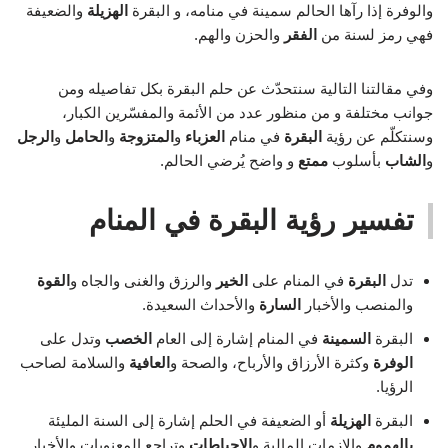
والوفرة إذا رآها الحالم سمينة في منامه، و البقرة
الهزيلة
والضعيفة
فهي رمز لسنة من
الفقر
والحزن والهم.
وفي مقالتنا التالية سنتحدّث عن حلم البقرة بكل تفاصيله ومن
جوانب مختلفة و من منظور عدد من الأئمة والمفسّرين الكبار،
وسنتكلّم عن رؤية
البقرة
في منام
العزباء
و
المتزوجة
و
الحامل
و
الرجل
و
الشاب
بأسلوب
ممتع
و واضح يُرضي الحالم.
تفسير رؤية البقرة في المنام
تدل
البقرة
في المنام على
الخير
والرزق والغنى والجاه و
القوة
والمنصب والأخبار
السارة
والأحداث السعيدة.
البقرة
السمينة
في المنام إشارة إلى العام
الخصب
وتدل على
الوفرة
وكثرة الأرزاق والأرباح، والصحة و
العافية
والسلامة لصاحب
الرؤيا.
البقرة
الهزيلة
أو الضعيفة في الحلم إشارة إلى السنة المليئة
بالهموم
والازمات المالية و
الاحباطات
وتراجع المعنويات والأخبار