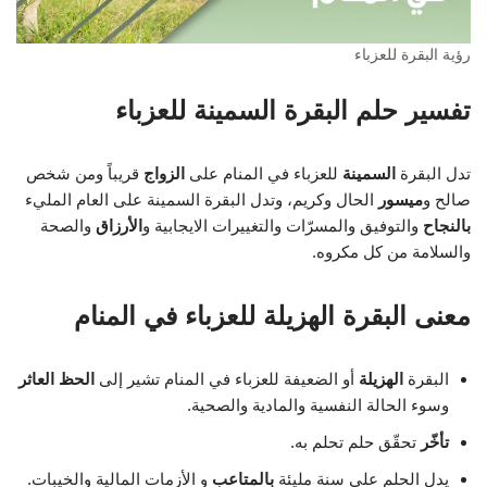
رؤية البقرة للعزباء
تفسير حلم البقرة السمينة للعزباء
تدل البقرة
السمينة
للعزباء في المنام على
الزواج
قريباً ومن شخص
صالح و
ميسور
الحال وكريم، وتدل البقرة السمينة على العام المليء
بالنجاح
والتوفيق والمسرّات والتغييرات الايجابية و
الأرزاق
والصحة
والسلامة من كل مكروه.
معنى البقرة الهزيلة للعزباء في المنام
البقرة
الهزيلة
أو الضعيفة للعزباء في المنام تشير إلى
الحظ العاثر
وسوء الحالة النفسية والمادية والصحية.
تأخّر
تحقّق حلم تحلم به.
يدل الحلم على سنة مليئة
بالمتاعب
و الأزمات المالية والخيبات.