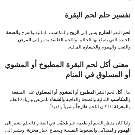
تفسير حلم لحم البقرة
لحم
البقر
الطازج
يشير إلى
الربح
والمكاسب المالية والفرج و
الصحة
الجيدة التي يتمتّع بها الحالم، واللحم
الفاسد
يشير إلى
المرض
والتعب والهموم و
الخسارة
المالية.
معنى أكل لحم البقرة المطبوخ أو المشوي
أو المسلوق في المنام
يدل
أكل
لحم البقر
المطبوخ
أو
المشوي
أو
المسلوق
على المنفعة
و
المكاسب
المالية والصحة والعافية و
الشفاء
للمريض و زيادة العلم
و
المعرفة
اذا كان اللحم
طازجاً
وشهياً و لذيذاً.
واذا كان منظر اللحم أو طعمه غير
مُحبّب
في المنام فالحلم يشير إلى
الهموم
والمشاكل والضغوط النفسية وسماع أخبار
محزنة
، ويشير الى