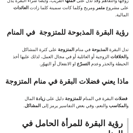
زوجها والتفاهم وقد تدل على
حملها
القريب، وأيضاً شراء البقرة يدل
على مشروع
مثمر
ومربح وكلما كانت سمينة كلما زادت
العائدات
المالية.
رؤية البقرة المذبوحة للمتزوجة في المنام
تدل البقرة
المذبوحة
في منام
المتزوجة
على كثرة المشاكل
و
الخلافات
الزوجية أو العائلية أو في مجال العمل، لذلك عليها أخذ
الحيطة والحذر وعدم
التسرّع
او الانفعال أو التهوّر.
ماذا يعني فضلات البقرة في منام المتزوجة
فضلات
البقرة في المنام
للمتزوجة
دليل على
زيادة
المال
و
المكاسب
والنعم، وفي بعض التفاسير يرمز إلى
المشاكل
.
رؤية البقرة للمرأة الحامل في