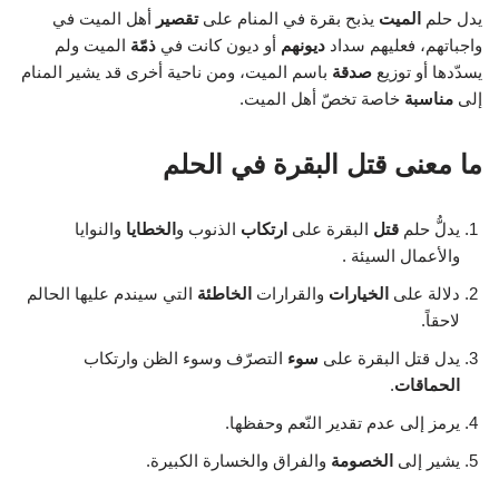
يدل حلم
الميت
يذبح بقرة في المنام على
تقصير
أهل الميت في
واجباتهم، فعليهم سداد
ديونهم
أو ديون كانت في
ذمّة
الميت ولم
يسدّدها أو توزيع
صدقة
باسم الميت، ومن ناحية أخرى قد يشير المنام
إلى
مناسبة
خاصة تخصّ أهل الميت.
ما معنى قتل البقرة في الحلم
يدلُّ حلم
قتل
البقرة على
ارتكاب
الذنوب و
الخطايا
والنوايا
والأعمال السيئة .
دلالة على
الخيارات
والقرارات
الخاطئة
التي سيندم عليها الحالم
لاحقاً.
يدل قتل البقرة على
سوء
التصرّف وسوء الظن وارتكاب
الحماقات
.
يرمز إلى عدم تقدير النّعم وحفظها.
يشير إلى
الخصومة
والفراق والخسارة الكبيرة.