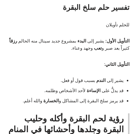
تفسير حلم سلخ البقرة
للحلم تأويلان
التأويل الأول:
يشير إلى
البدء
بمشروع جديد سينال منه الحالم
رزقاً
كثيراً بعد صبر و
تعب
وجهد وعناء.
التأويل الثاني
:
يشير إلى
الندم
بسبب قول أو فعل.
قد يدلُّ على
الإساءة
لأحد الأشخاص وظلمه.
قد يرمز سلخ البقرة إلى المشاكل و
الخسارة
والله أعلم.
رؤية لحم البقرة وأكله وحليب
البقرة وجلدها وأحشائها في المنام