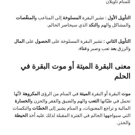
للمنام تأويلان
التأويل الأول
: تشير البقرة
المسلوخة
إلى المتاعب و
المنغّصات
والمشاكل والهم و
النكد
الذي سيحاصر الحالم.
التأويل الثاني :
تشير البقرة المسلوخة على
الحصول
على
المال
والرزق
بعد
تعب وصبر و
عناء
.
معنى البقرة الميتة أو موت البقرة في
الحلم
موت
البقرة أو البقرة
الميتة
في المنام من الرؤى
المكروهة
لأنّها
تحمل في طيّاتها
التعب
والهم والضيق والفقر والحزن و
الخسارة
المالية و تراجع المعنويات، و المنام يشير إلى
الخضّات
والنكسات
التي سيواجهها الحالم في الفترة المقبلة لذلك عليه أخذ
الحيطة
والحذر.