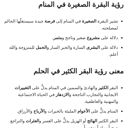
رؤية البقرة الصغيرة في المنام
تشير البقرة
الصغيرة
في المنام إلى
فرصة
جيدة سيستغلّها الحالم
لمصلحته.
دلالة على
مشروع
صغير وناجح و
مثمر.
دلالة على
البشرى
السارة والخبر السار و
الحمل
للمتزوجة والله
أعلم.
معنى رؤية البقر الكثير في الحلم
البقر
الكثير
والهادئ والسمين في المنام يدلُّ على
التغييرات
الايجابية والتجارب الناجحة و
الازدهار
في الحياة الاجتماعية
والمهنية والعاطفية.
المنام يدلُّ على
الأعوام
المليئة بالخيرات و
الأرباح
والأرزاق.
البقر الكثير
الهائج
أو الهزيل يدلُّ على العسر و
العثرات
والتراجع
صحياً ومادياً ونفسياً.