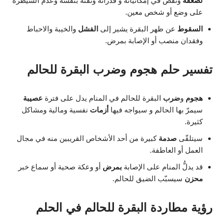
لضعفه
ونقص في إمكانياته و قدراته وثقته بنفسه وعدم السيطرة
على وضع أو شخص معين.
السقوط
عن ظهر البقرة يشير إلى
الفشل
والخيبة والاحباط
وفقدان منصب أو الإصابة بمرض.
تفسير حلم هجوم وضرب البقرة للحالم
هجوم
و
ضرب
البقرة للحالم في المنام يدل على فترة
عصيبة
سيمرّ بها الحالم و سيواجه فيها
أزمات
نفسية ومالية ومشاكل
كثيرة.
سيتلقّى
صدمة
كبيرة من أحد الأشخاص القريبين منه في مجال
العمل أو العاطفة.
قد يدلُّ المنام على الإصابة
بمرض
أو وعكة صحية أو سماع خبر
محزن
سيسبّب الضيق للحالم.
رؤية مطاردة البقرة للحالم في الحلم