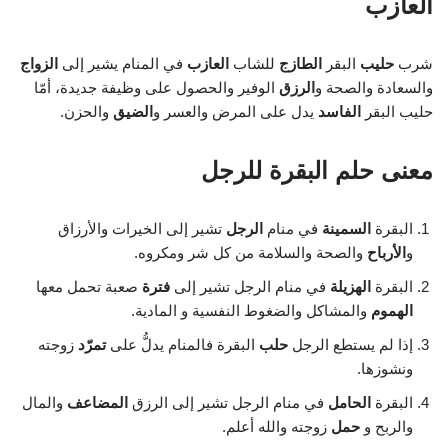
العازب
شرب
حليب
البقر
الطازج
للشاب
العازب
في المنام يشير إلى
الزواج
والسعادة والصحة و
الرزق
الوفير والحصول على وظيفة جديدة، أمّا
حليب البقر
الفاسد
يدل على المرض والعسر و
الضيق
والحزن.
معنى حلم البقرة للرجل
البقرة
السمينة
في منام
الرجل
تشير إلى الخيرات والأرزاق
و
الأرباح
والصحة والسلامة من كل شر ومكروه.
البقرة
الهزيلة
في منام الرجل تشير إلى
فترة
صعبة تحمل معها
الهموم
والمشاكل والضغوط النفسية و المادية.
إذا لم يستطع الرجل
حلب
البقرة فالمنام يدلُّ على
تمرّد
زوجته
ونشوزها.
البقرة
الحامل
في منام الرجل تشير إلى الرزق
المضاعف
والمال
والربح و
حمل
زوجته والله أعلم.