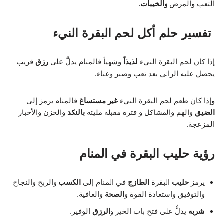
التعب والمرض
والخيبات
.
تفسير حلم أكل لحم البقرة النيء
إذا كان لحم البقرة النيء
لذيذاً
وشهياً فالمنام يدلُّ على
رزق
قريب
يحصل عليه الرائي بعد تعب وصبر وعناء.
وإذا كان طعم لحم البقرة النيء
غير مستساغ
فالمنام يرمز إلى
الضيق
والهم والمشاكل و فترة مقبلة مليئة
بالنكد
والحزن والأخبار
المزعجة.
رؤية حليب البقرة في المنام
يرمز
حليب
البقرة
الطازج
في المنام إلى
الكسب
والربح والنجاح
والتوفيق واستعادة القوة و
الصحة
والعافية.
شربه
يدلُّ على فتح باب الخير و
الرزق
الوفير.