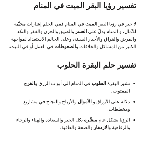
تفسير رؤيا البقر الميت في المنام
لا خير في رؤيا البقر
الميت
في المنام ففي الحلم إشارات
مخيّبة
للآمال، و المنام يدلّ على
العسر
والضيق والحزن والفقر والنكد
والمرض و
الفراق
والأخبار السيئة، وعلى الحالم الاستعداد لمواجهة
الكثير من المشاكل والخلافات و
الضغوطات
في العمل أو في البيت.
تفسير حلم البقرة الحلوب
تشير البقرة
الحلوب
في المنام إلى أبواب الرزق و
الفرج
المفتوحة.
دلالة على الأرزاق و
الأموال
والأرباح والنجاح في مشاريع
ومخططات.
الرؤيا بشكل عام
مبشّرة
بكل الخير والسعادة والهناء والرخاء
والرفاهية و
الازدهار
والصحة والعافية.