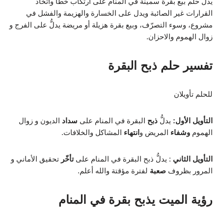
يدل حلم بيع بقرة سمينة في المنام على ارتكاب خطأ واتخاذ
القرارات غير الصائبة ويدل على الخسارة والهزيمة والفشل في
مشروع، وسوء التصرّف، وبيع بقرة هزيلة أو مريضة يدلُّ على الفرج و
زوال الهموم والاحزان.
تفسير حلم ذبح البقرة
للحلم تأويلان
التأويل الأول:
يدلُّ
ذبح
البقرة في المنام على
سداد
الديون و زوال
الهموم
وشفاء
المريض و
انتهاء
المشاكل والخلافات.
التأويل الثاني
: يدلُّ ذبح البقرة في المنام على
تأخّر
تحقيق الأماني و
المرور بظروف
صعبة
لفترة مؤقتة والله أعلم.
رؤية الميت يذبح بقرة في المنام