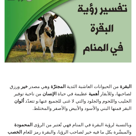
البقرة
من الحيوانات العاشبة الثدية
المجترّة
وهي مصدر
خير
ورزق
لصاحبها، وللأبقار
أهمية
عظيمة في حياة
الإنسان
من ناحية توفير
الحليب واللحوم والجلود والتي لا غنى للجميع عنها،و تتعدّد
ألوان
البقر فمنها البني والأسود والأبيض والأصفر والمختلط.
وبالنسبة لرؤية البقرة في المنام فهي تُعتبر من الرؤى
المحمودة
والمبشّرة بكل ما فيه خير لصاحب الرؤيا، والبقرة رمز للعام
الخصب