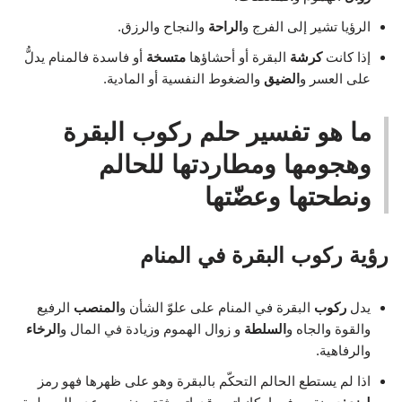
الرؤيا تشير إلى الفرج و
الراحة
والنجاح والرزق.
إذا كانت
كرشة
البقرة أو أحشاؤها
متسخة
أو فاسدة فالمنام يدلُّ
على العسر و
الضيق
والضغوط النفسية أو المادية.
ما هو تفسير حلم ركوب البقرة
وهجومها ومطاردتها للحالم
ونطحتها وعضّتها
رؤية ركوب البقرة في المنام
يدل
ركوب
البقرة في المنام على علوّ الشأن و
المنصب
الرفيع
والقوة والجاه و
السلطة
و زوال الهموم وزيادة في المال و
الرخاء
والرفاهية.
اذا لم يستطع الحالم التحكّم بالبقرة وهو على ظهرها فهو رمز