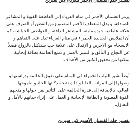
تفسير حلم الفستان الأحمر للعزباء لابن سيرين
يرمز الفستان الأحمر في منام العزباء إلى العاطفة القوية و المشاعر
الصادقة، و يدل المعطف الأحمر المصنوع من القطن أو الصوف على
علاقة عاطفية جيدة مليئة بالمشاعر الدافئة و العواطف الجياشة، كما
أن الملابس الجديدة الحمراء في منام العزباء تدل على التفاهم و
الانسجام مع الآخرين و الإقبال على علاقة حب ستتكلل بالزواج فضلاً
عن النجاح و التألق و التميز بالعمل و تمتع الحالمة بطاقة إيجابية
تمكنها من تحقيق الكثير من الأهداف.
أيضاً تشير الثياب الحمراء في المنام على تفوق الحالمة بدراستها و
وصولها إلى المراتب العليا و ذلك نتيجة ذكائها الحاد و طموحها
العالي، بالإضافة إلى قدرة الحالمة على التأثير بمن حولها و منحهم
القوة المعنوية و الطاقة الإيجابية و العمل على إثراء حياتهم بالأمل و
التفاؤل.
تفسير حلم الفستان الأسود لابن سيرين