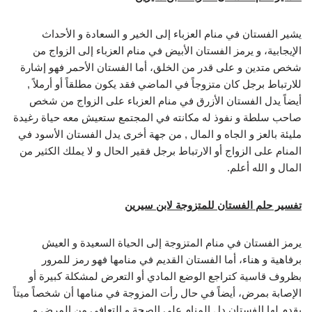
يشير الفستان في منام العزباء إلى الخير و السعادة و الأحداث
الإيجابية، و يرمز الفستان الأبيض في منام العزباء إلى الزواج من
شخص متدين و على قدر من الخلق، أما الفستان الأحمر فهو إشارة
للارتباط برجل كان متزوجاً في الماضي فقد يكون مطلقاً أو أرملاً ,
أيضاً يدل الفستان الأزرق في منام العزباء على الزواج من شخص
صاحب سلطة و نفوذ له مكانته في المجتمع ستعيش معه حياة رغيدة
مليئة بالعز و الجاه و المال , من جهة أخرى يدل الفستان الأسود في
المنام على الزواج أو الارتباط برجل فقير الحال و لا يملك الكثير من
المال و الله أعلم.
تفسير حلم الفستان للمتزوجة لابن سيرين
يرمز الفستان في منام المتزوجة إلى الحياة السعيدة و العيش
برفاهية و هناء، أما الفستان القديم في منامها فهو رمز للمرور
بظروف قاسية كتراجع الوضع المادي أو التعرض لمشكلة كبيرة أو
الإصابة بمرض، أيضاً في حال رأت المزوجة في منامها أن شخصاً ميتاً
يقدم لها الفستان دل المنام على الصحة و التعافي من المرض و