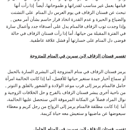
قيامها بعمل غير مناسب لقدراتها و طموحاتها، أيضاً إذا رأت أنها
تبحث عن فستان الزفاف في يوم العرس دل المنام على التشتت
والضياع و الحيرة و عدم القدرة اتخاذ قرار حاسم بشأن أمر معين ,
وإذا وجدت ثوب الزفاف فالمنام يدل على أصدقاء جدد وأعمال سارة
في الفترة المقبلة من حياتها، أما إذا رأت فستان الزفاف في حالة
فوضى دل المنام على خسارتها أو فشل علاقة عاطفية.
تفسير فستان الزفاف لابن سيرين في المنام للمتزوجة
يرمز فستان الزفاف في منام المتزوجة إلى البشرى السارة بالحمل
أو سماع أخبار جيدة ستغير حياتها للأفضل، أما إذا كانت الحالمة امرأة
حامل فالمنام يرمز إلى قرب موعد الولادة و الشعور بالقلق و التوتر ,
من ناحية أخرى يبشر فستان الزفاف بالفرح و حل الخلافات الزوجية و
نوال المراد فضلاً عن المكانة المرموقة التي ستحصل عليها الحالمة،
أما إذا كانت مطلقة فالمنام يرمز إلى الزواج من رجل كريم و معطاء
سيعوضها عن ماضيها و ستعيش معه حياة كريمة.
تفسير فستان الزفاف لابن سيرين في المنام للحامل