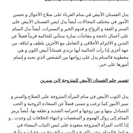
يدل الفستان الأبيض في منام العزباء على صلاح الأحوال و تحسن
الأمور في مختلف المجالات، أيضاً يدل لبس الفستان الأبيض على
الستر و العفة و الزواج و قدوم الخير و المسرات، أيضاً يدل المنام
على أعمال ناجحة و مفاجآت سارة ستأتي للحالمة قريباً فضلاً عن
التدين و الالتزام الأخلاقي و التعامل مع الآخرين بلطف و لباقة، من
جهة أخرى إذا رأت الحالمة أنها ترتدي فستاناً أبيض اللون و هي
مخطوبة فالمنام يدل على زواجها من الشخص الذي تحبه و إتمام
أمورها على خير.
تفسير حلم الفستان الأبيض للمتزوجة لابن سيرين
يدل الثوب الأبيض في منام المرأة المتزوجة على الصلاح والستر و
سير الأمور كما ترغب و تتمنى فضلاً عن السعادة الزوجية و الحب
المتبادل بينها و بين زوجها و احترامه الشديد و تعلقه بها، أيضاً يرمز
المنام إلى زوال الهموم و المنغصات و انتهاء الخلافات إن وجدت , و
إذا كانت المرأة المتزوجة متعودة على لبس الثياب البيضاء في
حياتها فالمنام يبشر بالفرج و اليسر و الخروج من عقبات و مآزق