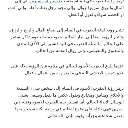
ترمز رؤية العقرب في المنام بحسب
تفسير ابن سيرين
إلى إلى
المال والرزق سريع الزوال، وإلى وجود رجل يغتاب أهله، وإلى العدو
أو الخصم سواءً بالقول أو الفعل.
تشير رؤية لدغة العقرب في المنام إلى ضياع المال والربح والرزق،
وتشير الرؤية أيضاً إلى إنذار الحالم بحدوث مصائب ومشاكل ستمر
على الحالم.أما لدغة العقرب في اليد فتشير إلى الأذى المادي
والمعنوي والمعيشي، وإلى زوال النعمة عن الحالم.
عندما يلدغ العقرب الأسود الحالم في منامه فإن الرؤية دلالة على
عدو شرس لايخشى الله في ما يقوم به من أعمال وأفعال.
ترمز رؤية العقرب الأسود في المنام إلى شخص سيء السمعة
والأخلاق ومنافق ومخادع ويقول عكس ما يفعل ويسعى بشتى
الوسائل لإيذاء الحالم، أما تفسير حلم العقرب الاسود وقتله لابن
سيرين فهي دلالة على وقوع الحالم في ورطة لكنه سينجو منها
بفضل شجاعته وجرأته وقوته بإذن الله تعالى.