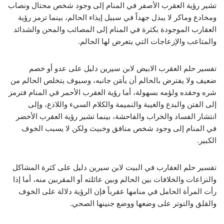
تشير رؤية العقرب الأصفر في المنام إلى وجود شخص محتال ونصاب
ومخادع وماكر لا يبذل جهداً في سبيل إيذاء الحالم، بينما ترمز رؤية
العقارب الموجودة بكثرة في المنام إلى المصائب والمحن والشدائد
والمتاعب والإزعاجات التي يتعرض لها الحالم.
تفسير حلم العقرب الابيض لابن سيرين دليل على عدو أو خصم
ضعيف ولا يفترض بالحالم أن يأمَن جانبه، وسيوف يتخلص الحالم من
شره وحقده ولؤمه بسهولة، أما رؤية العقرب الأحمر في المنام فترمز
إلى الفتن والبدع والغيبة والنميمة والكلام السيء واللاذع، وإلى
انتشار الفساد والخراب والفاحشة، بينما تشير رؤية العقرب الأخضر
في المنام إلى وجود شخص منافق وخبيث ولكن لا يسبب الخوف
الكبير.
تفسير حلم العقارب في البيت لابن سيرين دليل على كثرة المشاكل
والنزاعات والخلافات بين الحالم وبين عائلته أو المقربين منه، أما إذا
رأت المرأة الحامل في منامها عقرباً فإن الرؤية دلالة على الخوف
والقلق والتوتر على وضعها ووضع جنينها الصحي.