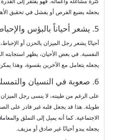
كثرة مشاغله وأعماله. فهو يفتقر إلى القدرة 
يجعله يضيع الفرص أو يفشل في تحقيق الأهد
5. يشعر أحياناً بالبؤس والإحباط ويؤثر على سلوكه
أحيانًا يشعر رجل الميزان بالحزن أو الإحبا
النفسية. في بعض الأحيان، يظهر استجابته 
يجعله يتعامل مع الآخرين بقسوة، وهذا يمكن
6. صعوبة في النسيان والتمسك بالضغائن لفترة طويلة
على الرغم من طيبته، لا ينسى رجل الميزان 
طويلة. هذا قد يجعل قلبه غير قادر على الصف
الاجتماعية. كما أنه يميل إلى التملق والمعا
يجعله يبدو أحيانًا غير صادق أو مزيف.