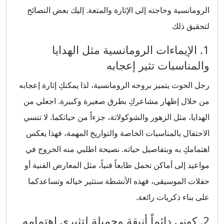
الرومانسية وحاجته إلى الإثارة والمتعة. إليك بعض النصائح
لتحقيق ذلك
1. الإيماءات الرومانسية مثل الهدايا
والمناسبات تثير إعجابه
رجل الحوت يتميز بروحه الرومانسية، لذا يمكنكِ إثارة إعجابه
من خلال إظهار مشاعركِ بطرق صغيرة وكبيرة. اجعلي من
الهدايا، مثل الزهور والشوكولاتة، جزءاً من حياتكما. لا تنسي
الاحتفال بالمناسبات الخاصة والتواريخ المهمة، فهذا يعكس
اهتمامكِ به وبتفاصيل حياته. نصيحة اطلبي منه الخروج في
مواعيد إلى أماكن تحمل طابعاً فنياً، مثل المعارض الفنية أو
حفلات الموسيقى، فهذه الأنشطة ستثير خياله وتساعدكما
على بناء ذكريات رائعة.
2. كوني دائماً أنيقة وجميلة لتثيري اهتمامه