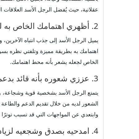
عقلانية، حيث يُفضل الرجل الأسد العلاقات ا
2. أظهري اهتمامك الخاص به لجذب انتباهه بسرعة
يميل الرجل الأسد إلى جذب انتباه الآخرين، و
اهتمامك به بطريقة مميزة وتلفتي نظره بسر
الخاص لجعله يشعر بأنه محط اهتمامك.
3. عززي شعوره بأنه قائد بدعمك وطاعتك بطرق ناعمة
يتمتع الرجل الأسد بشخصية قوية وشجاعة، ويح
الشعور لديه من خلال تقديم الدعم والطاعة 
وابتعدي عن المواجهات التي قد تسبب توترًا ف
4. امدحيه بصدق وشجعيه لزيادة ثقته بنفسه