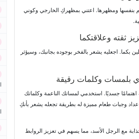
تهتم بنفسها ومظهرها. اعتني بمظهركِ الخارجي وكوني
ة.
طين بكما. اجعليه يشعر بالفخر بوجوده بجانبك، وسيؤثر
ا
 اهتمامًا جسديًا. استخدمي لمساتك الناعمة وكلماتك
عداد وجبات طعام مميزة له بطريقة تجعله يشعر بأنكِ
ا
وجذابة مع الرجل الأسد، مما يسهم في تعزيز الروابط