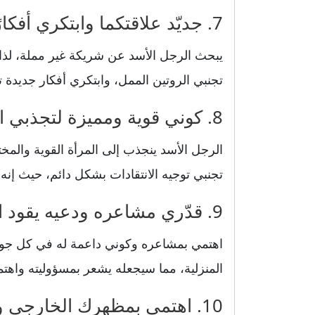
7. جديّد علاقتكما وابتكري أفكارًا جديدة لكسر الروتين
يبحث الرجل الأسد عن شريكة غير مملة، لذ
تجنبي الروتين الممل، وابتكري أفكار جديدة 
8. كوني قوية ومميزة لتجذبي انتباهه واحترامه
الرجل الأسد ينجذب إلى المرأة القوية وال
تجنبي توجيه الانتقادات بشكل دائم، حيث إنه 
9. قدّري مشاعره ودعيه يقود الأمور المنزلية
اهتمي بمشاعره وكوني داعمة له في كل جوانب
المنزلية، مما سيجعله يشعر بمسؤوليته واهتم
10. اهتمي بمظهرك الخارجي وكوني دائمًا أنيقة