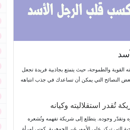
سد
لقوية والطموحة، حيث يتمتع بجاذبية فريدة تجعل
 بعض النصائح التي يمكن أن تساعدك في جذب انتباهه
 وتقدّر وجوده. يتطلع إلى شريكة تفهمه وتُشعره
حية التي تركز على الأمور غير الجوهرية. كوني امرأة