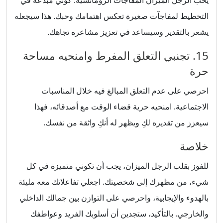
يحب الرجل الميزان المفاجآت الرومانسية. كوني مبدعة في
التخطيط لمفاجآت صغيرة تعكس اهتمامك وحبك. هذا سيجعله
يشعر بالتقدير وسيساعد في تعزيز مشاعره تجاهك.
15. تجنبي التعلق المفرط وامنحيه مساحة
حرة
احرصي على عدم التعلق المبالغ فيه خلال المناسبات
الاجتماعية. امنحيه حرية قضاء الوقت مع أصدقائه، فهذا
سيعزز من تقديره لكِ ويظهر له أنكِ واثقة من نفسك.
خلاصة
للفوز بقلب الرجل الميزان، يجب أن تكوني متميزة في كل
شيء، من مظهرك إلى شخصيتك. اجعلي تفاعلاتك معه مليئة
بالهدوء والإيجابية، واحرصي على التوازن بين جمالك الداخلي
والخارجي. بالتأكيد، ستجدين أن أسلوبك الفريد وعواطفك