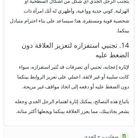
يتجنب الرجل الجدي أي شكل من أشكال السطحية أو
الهزلية. كوني جدية وواعية، وأظهري له أنك امرأة ذات
شخصية قوية ومستقرة. هذا سيساعد على بناء احترام متبادل
بينكما.
14. تجنبي استفزازه لتعزيز العلاقة دون
الضغط عليه
لإثارة إعجابه، تجنبي أي تصرفات قد تُثير استفزازه، سواء
كانت سلبية أو غير لائقة. اعملي على تعزيز الروابط بينكما
دون الضغط عليه أو دفعه إلى اتخاذ مواقف غير مريحة.
باتباع هذه النصائح، يمكنك إثارة اهتمام الرجل الجدي وجعله
يشعر بجاذبيتك، مما يعزز العلاقة بينكما ويجعلها أكثر متانة.
صفات برج الجدي