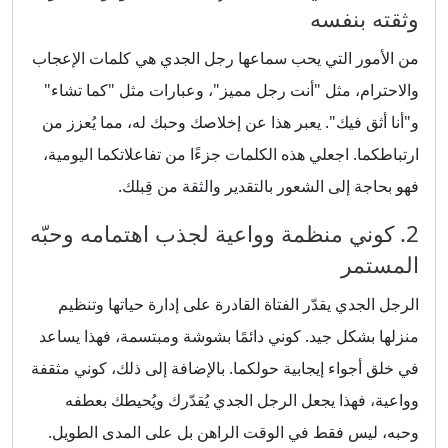
وثقته بنفسه
من الأمور التي يحب سماعها رجل الجدي هي كلمات الإعجاب
والاحترام، مثل "أنت رجل مميز"، وعبارات مثل "كما تشاء"
و"أنا أثق فيك". يعبر هذا عن إخلاصك وحبك له، مما يُعزز من
ارتباطكما. اجعلي هذه الكلمات جزءًا من تفاعلاتكما اليومية،
فهو بحاجة إلى الشعور بالتقدير والثقة من قِبلك.
2. كوني منظمة وواعية لجذب اهتمامه وحبّه
المستمر
الرجل الجدي يقدّر الفتاة القادرة على إدارة حياتها وتنظيم
منزلها بشكل جيد. كوني دائمًا بشوشة ومبتسمة، فهذا يساعد
في خلق أجواء إيجابية حولكما. بالإضافة إلى ذلك، كوني مثقفة
وواعية، فهذا يجعل الرجل الجدي يُقدّرك ويُحيطك بعطفه
وحبه، ليس فقط في الوقت الراهن بل على المدى الطويل.