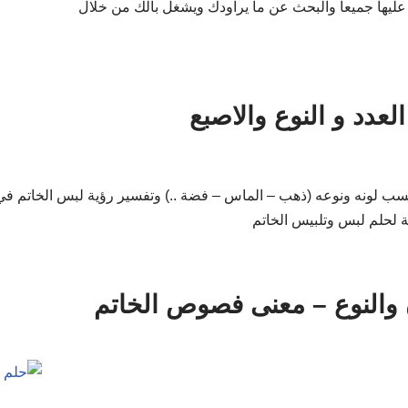
عليها جميعا والبحث عن ما يراودك ويشغل بالك من خلال
دد و النوع والاصبع
سب لونه ونوعه (ذهب – الماس – فضة ..) وتفسير رؤية لبس الخاتم في 
ية لحلم لبس وتلبيس الخاتم
والنوع – معنى فصوص الخاتم