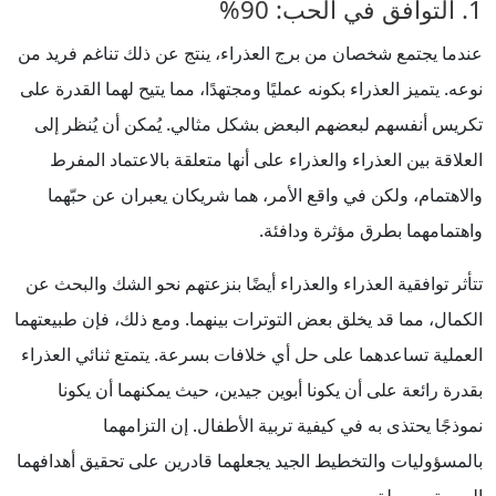
1. التوافق في الحب: 90%
عندما يجتمع شخصان من برج العذراء، ينتج عن ذلك تناغم فريد من
نوعه. يتميز العذراء بكونه عمليًا ومجتهدًا، مما يتيح لهما القدرة على
تكريس أنفسهم لبعضهم البعض بشكل مثالي. يُمكن أن يُنظر إلى
العلاقة بين العذراء والعذراء على أنها متعلقة بالاعتماد المفرط
والاهتمام، ولكن في واقع الأمر، هما شريكان يعبران عن حبّهما
واهتمامهما بطرق مؤثرة ودافئة.
تتأثر توافقية العذراء والعذراء أيضًا بنزعتهم نحو الشك والبحث عن
الكمال، مما قد يخلق بعض التوترات بينهما. ومع ذلك، فإن طبيعتهما
العملية تساعدهما على حل أي خلافات بسرعة. يتمتع ثنائي العذراء
بقدرة رائعة على أن يكونا أبوين جيدين، حيث يمكنهما أن يكونا
نموذجًا يحتذى به في كيفية تربية الأطفال. إن التزامهما
بالمسؤوليات والتخطيط الجيد يجعلهما قادرين على تحقيق أهدافهما
اليومية بسهولة.