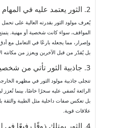
2. الثور يعتمد عليه في المهام الشخصية والمهنية
يُعرف مولود الثور بقدرته العالية على تحم
المواقف، سواء كانت شخصية أو مهنية. يتمتع
وإصرار، مما يجعله بارعًا في التعامل مع أدق ا
بل يُقدّر من قبل الآخرين ويعزز من مكانته ال
3. جاذبية الثور تأتي من شخصيته ومظهره الخارجي
تتجلى جاذبية مولود الثور في مظهره الخار
الرائعة تُضفي عليه سحرًا خاصًا، بينما تُعزز
بل تعكس صفات داخلية مثل الطيبة والثقة ب
علاقات قوية.
4. الثور يمتلك ذوقًا رفيعًا في الأناقة والفنون