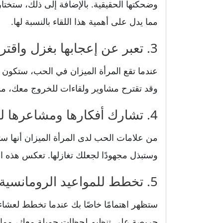
وضحكتها الحقيقية. بالإضافة إلى ذلك، ستختا
مما يدل على أهمية هذا اللقاء بالنسبة لها.
3. تعبر عن إعجابها بغزل واقتراح لقاءات جديدة
عندما تقع المرأة الميزان في الحب، ستكون 
وقد تقترح مشاوير ولقاءات للخروج معك، مم
4. تشارك أفكارها ومشاعرها لتعزيز العلاقة بينكما
من علامات الحب لدى المرأة الميزان أنها ستف
وستبذل مجهودًا لجعلك تغازلها. تعكس هذه الس
5. تخطط للمواعيد الرومانسية وتنظم لحظات جميلة
ستظهر اهتمامًا خاصًا بك عندما تخطط لعشاء
حريصة على تنظيم لحظات جميلة معك، مما ي