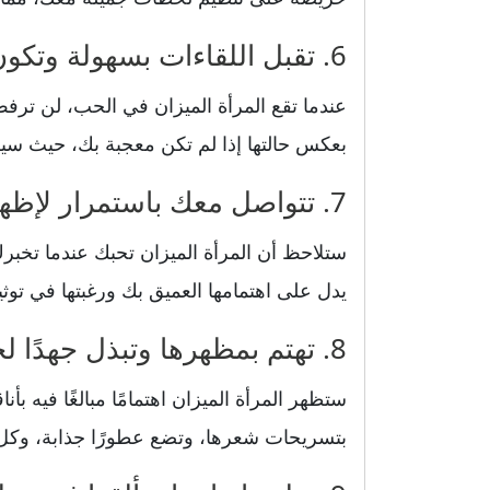
6. تقبل اللقاءات بسهولة وتكون متاحة لك دائمًا
عندما تقع المرأة الميزان في الحب، لن ترف
بعكس حالتها إذا لم تكن معجبة بك، حيث سي
7. تتواصل معك باستمرار لإظهار اهتمامها العميق
ستلاحظ أن المرأة الميزان تحبك عندما تخبر
يدل على اهتمامها العميق بك ورغبتها في توثي
8. تهتم بمظهرها وتبذل جهدًا لجذب انتباهك
ستظهر المرأة الميزان اهتمامًا مبالغًا فيه ب
بتسريحات شعرها، وتضع عطورًا جذابة، وكل ذل