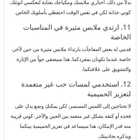
بدلاً من ذلك، اختاري ملابسك ومكياجك بعناية لتعكسي أنوثتك.
كوني جذابة لكن في نفس الوقت احتفظي بأسلوبك الخاص.
11. ارتدي ملابس مثيرة في المناسبات
الخاصة
قدمي له بعض المفاجآت بارتداء ملابس مثيرة من حين لآخر،
خاصة عندما تكونان بمفردكما. هذا سيضفي جواً من الإثارة
والتشويق على علاقتكما.
12. استخدمي لمسات حب غير متعمدة
لتعزيز الحميمية
لا تحتاجين إلى اللمس المستمر، لكن يمكنكِ وضع يدكِ على
فخذه أو كتفه بشكل غير متعمد بين الحين والآخر. كوني قريبة
منه قدر الإمكان، هذا سيساعد في تعزيز الحميمية بينكما
ويذكره بجاذبيتك.