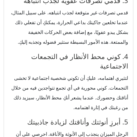
3. قدمي تصرفات عفوية لجذب انتباهه
قدمي تصرفات غير متوقعة لجذب انتباهه. على سبيل المثال،
عندما تخلعين جاكيتك بداعي الحرارة، يمكنكِ أن تفعلي ذلك
بشكل يبدو عفويًا، مع إضافة بعض الحركات الخفيفة
والممتعة. هذه الأمور البسيطة ستثير فضوله وتجذبه إليكِ.
4. كوني محط الأنظار في التجمعات
الاجتماعية
لتثيري اهتمامه، عليكِ أن تكوني شخصية اجتماعية لا تخشى
التجمعات. كوني محورية في أي تجمع تتواجدين فيه من خلال
أناقتك وحضورك. عندما يشعر أنكِ محط الأنظار، سيزيد ذلك
من رغبتك في إثارة اهتمامه.
5. أبرزِ أنوثتك وأناقتك لزيادة جاذبيتك
الرجل الميزان ينجذب إلى الأنوثة والأناقة. احرصي على أن