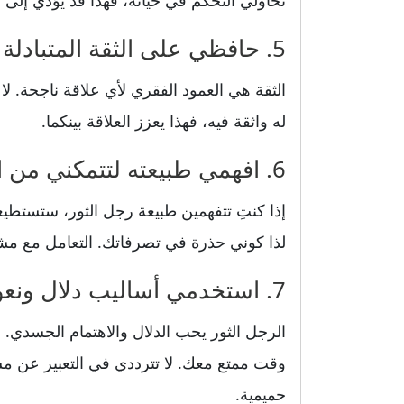
تحاولي التحكم في حياته، فهذا قد يؤدي إلى ت
5. حافظي على الثقة المتبادلة دون شكوك أو غيرة
الثقة هي العمود الفقري لأي علاقة ناجحة. لا
له واثقة فيه، فهذا يعزز العلاقة بينكما.
6. افهمي طبيعته لتتمكني من التعامل معه
إذا كنتِ تتفهمين طبيعة رجل الثور، ستستطيع
لذا كوني حذرة في تصرفاتك. التعامل مع مش
7. استخدمي أساليب دلال ونعومة لزيادة الحميمية
الرجل الثور يحب الدلال والاهتمام الجسدي
وقت ممتع معك. لا تترددي في التعبير عن 
حميمية.