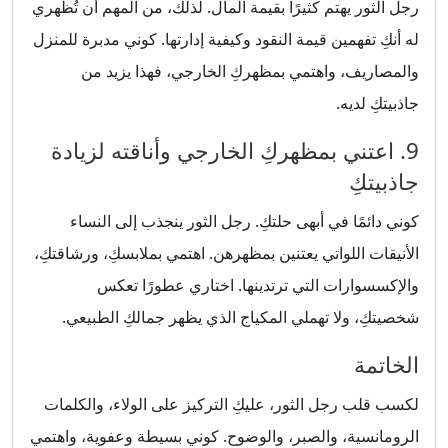
رجل الثور يهتم كثيرًا بقيمة المال. لذلك، من المهم أن تُظهري
له أنكِ تفهمين قيمة النقود وكيفية إدارتها. كوني مدبرة للمنزل
والمصاريف، واهتمي بمظهركِ الخارجي، فهذا يزيد من
جاذبيتكِ لديه.
9. اعتني بمظهركِ الخارجي وأناقته لزيادة
جاذبيتكِ
كوني دائمًا في أبهى حلتكِ. رجل الثور ينجذب إلى النساء
الأنيقات اللواتي يعتنين بمظهرهن. اهتمي بملابسكِ، ورشاقتكِ،
والإكسسوارات التي ترتدينها. اختاري عطورًا تعكس
شخصيتكِ، ولا تهملي المكياج الذي يظهر جمالكِ الطبيعي.
الخاتمة
لكسب قلب رجل الثور، عليكِ التركيز على الولاء، والكلمات
الرومانسية، والصبر، والوضوح. كوني بسيطة وعفوية، واهتمي