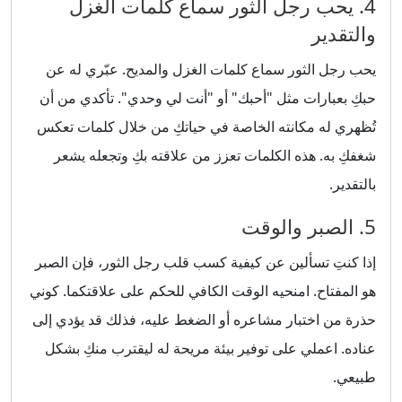
4. يحب رجل الثور سماع كلمات الغزل
والتقدير
يحب رجل الثور سماع كلمات الغزل والمديح. عبّري له عن
حبكِ بعبارات مثل "أحبك" أو "أنت لي وحدي". تأكدي من أن
تُظهري له مكانته الخاصة في حياتكِ من خلال كلمات تعكس
شغفكِ به. هذه الكلمات تعزز من علاقته بكِ وتجعله يشعر
بالتقدير.
5. الصبر والوقت
إذا كنتِ تسألين عن كيفية كسب قلب رجل الثور، فإن الصبر
هو المفتاح. امنحيه الوقت الكافي للحكم على علاقتكما. كوني
حذرة من اختبار مشاعره أو الضغط عليه، فذلك قد يؤدي إلى
عناده. اعملي على توفير بيئة مريحة له ليقترب منكِ بشكل
طبيعي.