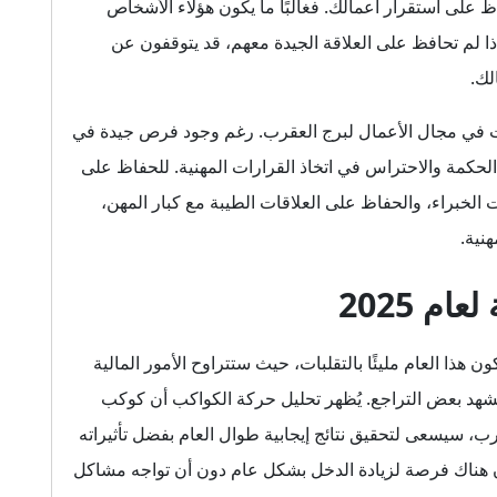
اظ على استقرار أعمالك. فغالبًا ما يكون هؤلاء الأشخاص
إذا لم تحافظ على العلاقة الجيدة معهم، قد يتوقفون عن
لك.
 عامًا مليئًا بالتحديات في مجال الأعمال لبرج العقرب. رغم وجود فرص جيدة في
ن الحكمة والاحتراس في اتخاذ القرارات المهنية. للحفاظ على
لخبراء، والحفاظ على العلاقات الطيبة مع كبار المهن،
هنية.
م 2025
عات برج العقرب المالية لعام 2025 أن يكون هذا العام مليئًا بالتقلبات، حيث ستتراوح الأمور المالية
تشهد بعض التراجع. يُظهر تحليل حركة الكواكب أن كوكب
رب، سيسعى لتحقيق نتائج إيجابية طوال العام بفضل تأثيراته
كون هناك فرصة لزيادة الدخل بشكل عام دون أن تواجه مشاكل