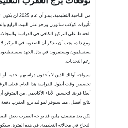
توقعات برج العقرب التعليمية ل
من الناحية التعلي
تأثيرات كوكب ساتورن ورحو على البيت الرابع وال
الحفاظ على التركيز الكافي في الدراسة والمجالات
ومع ذلك، يجب أن نتذكر أن الصعوبة في التركيز لا ت
يستسلمون ويستمرون في بذل الجهد سيستطيعون لي
رغم التحديات.
سيواجه أولئك الذين لا يأخذون دراستهم بجدية، أو 
تخصيص وقت أطول للدراسة هذا العام. فعلى الرغم من
أيضًا فرصًا لتحسين الأداء الأكاديمي. من المتو
نتائج أفضل، مما سيوفر لمواليد برج العقرب دفعة تع
لكن بعد منتصف مايو، قد يواجه العقرب بعض الصعو
النجاح في مجالاته التعليمية. في هذه الفترة، سي